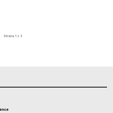
Strana 1 z 3
tence