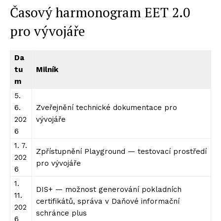
Časový harmonogram EET 2.0
pro vývojáře
Da
tu
Milník
m
5.
6.
Zveřejnění technické dokumentace pro
202
vývojáře
6
1. 7.
Zpřístupnění Playground — testovací prostředí
202
pro vývojáře
6
1.
DIS+ — možnost generování pokladních
11.
certifikátů, správa v Daňové informační
202
schránce plus
6